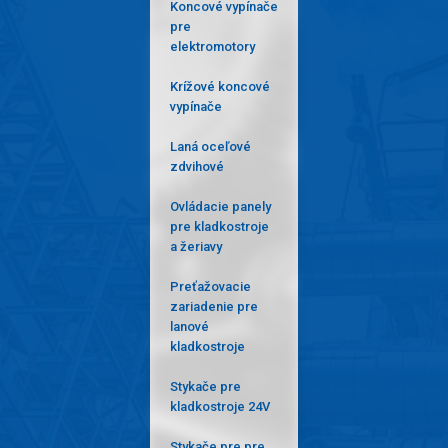
Koncové vypínače
pre
elektromotory
Krížové koncové
vypínače
Laná oceľové
zdvihové
Ovládacie panely
pre kladkostroje
a žeriavy
Preťažovacie
zariadenie pre
lanové
kladkostroje
Stykače pre
kladkostroje 24V
Stykače pre pre