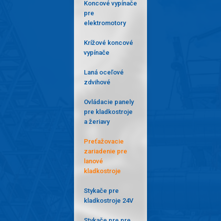
Koncové vypínače
pre
elektromotory
Krížové koncové
vypínače
Laná oceľové
zdvihové
Ovládacie panely
pre kladkostroje
a žeriavy
Preťažovacie
zariadenie pre
lanové
kladkostroje
Stykače pre
kladkostroje 24V
Stykače pre pre